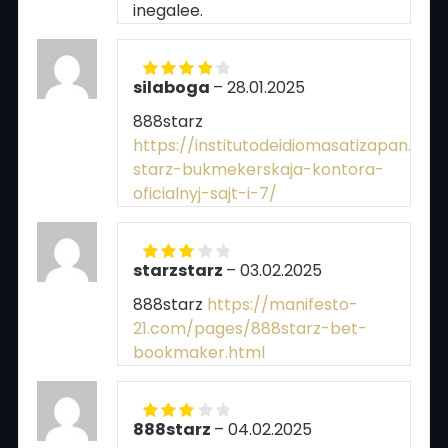
inegalee.
silaboga
–
28.01.2025
Rated
4
out of 5
888starz
https://institutodeidiomasatizapan.co
starz-bukmekerskaja-kontora-
oficialnyj-sajt-i-7/
starzstarz
–
03.02.2025
Rated
3
out of 5
888starz
https://manifesto-
21.com/pages/888starz-bet-
bookmaker.html
888starz
–
04.02.2025
Rated
3