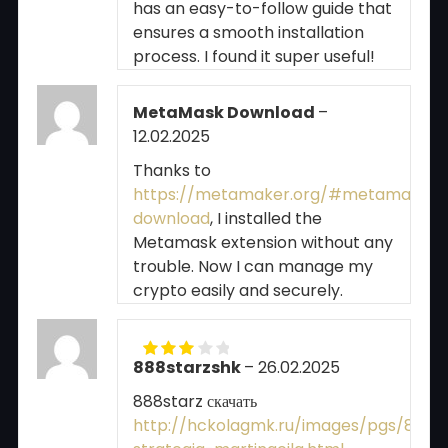
has an easy-to-follow guide that
ensures a smooth installation
process. I found it super useful!
MetaMask Download
–
12.02.2025
Thanks to
https://metamaker.org/#metamask-
download
, I installed the
Metamask extension without any
trouble. Now I can manage my
crypto easily and securely.
888starzshk
–
26.02.2025
Rated
3
out of 5
888starz скачать
http://hckolagmk.ru/images/pgs/888st