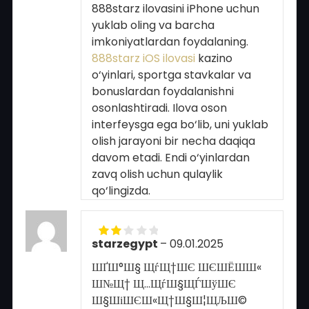
888starz ilovasini iPhone uchun
of 5
yuklab oling va barcha
imkoniyatlardan foydalaning.
888starz iOS ilovasi
kazino
o‘yinlari, sportga stavkalar va
bonuslardan foydalanishni
osonlashtiradi. Ilova oson
interfeysga ega bo‘lib, uni yuklab
olish jarayoni bir necha daqiqa
davom etadi. Endi o‘yinlardan
zavq olish uchun qulaylik
qo‘lingizda.
starzegypt
–
09.01.2025
Rated
2
out
ШҐШ°Ш§ ЩѓЩ†ШЄ ШЄШЁШ­Ш«
of 5
Ш№Щ† Щ…ЩѓШ§ЩЃШўШЄ
Ш§ШіШЄШ«Щ†Ш§Ш¦ЩЉШ©