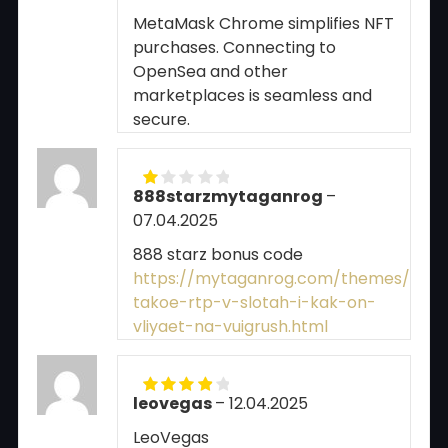
MetaMask Chrome simplifies NFT
purchases. Connecting to
OpenSea and other
marketplaces is seamless and
secure.
888starzmytaganrog
–
Rated
07.04.2025
1
out
of
888 starz bonus code
5
https://mytaganrog.com/themes/pgs/
takoe-rtp-v-slotah-i-kak-on-
vliyaet-na-vuigrush.html
leovegas
–
12.04.2025
Rated
4
out of 5
LeoVegas