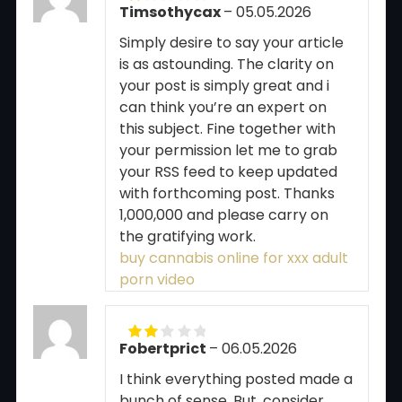
Timsothycax
–
05.05.2026
Rated
1
Simply desire to say your article
out
of
is as astounding. The clarity on
5
your post is simply great and i
can think you’re an expert on
this subject. Fine together with
your permission let me to grab
your RSS feed to keep updated
with forthcoming post. Thanks
1,000,000 and please carry on
the gratifying work.
buy cannabis online for xxx adult
porn video
Fobertprict
–
06.05.2026
Rated
2
out
I think everything posted made a
of 5
bunch of sense. But, consider