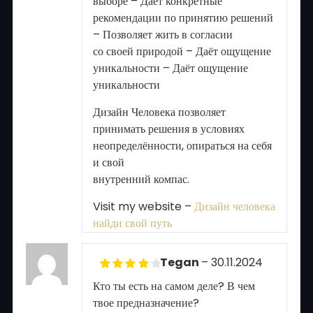
выборе – Даёт конкретные
рекомендации по принятию решений
– Позволяет жить в согласии
со своей природой – Даёт ощущение
уникальности – Даёт ощущение
уникальности
Дизайн Человека позволяет
принимать решения в условиях
неопределённости, опираться на себя
и свой
внутренний компас.
Visit my website –
Дизайн человека
найди свой путь
Tegan
–
30.11.2024
Rated
4
Кто ты есть на самом деле? В чем
out of 5
твое предназначение?