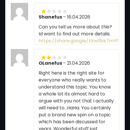
Shanefus
–
16.04.2026
Rated
1
Can you tell us more about this?
out
of
Id want to find out more details.
5
https://share.google/zXwI1bk7mYF9dk8
OLanefus
–
21.04.2026
Rated
2
out
Right here is the right site for
of 5
everyone who really wants to
understand this topic. You know
a whole lot its almost hard to
argue with you not that I actually
will need to…HaHa. You certainly
put a brand new spin on a topic
which has been discussed for
years. Wonderful stuff just