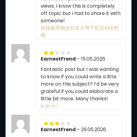
views. I know this is completely
off topic but I had to share it with
someone!
在线购买他达拉非片用于肛交XXX色
情
EarnestFrend
–
15.05.2026
Rated
2
out
Fantastic post but I was wanting
of 5
to know if you could write a litte
more on this subject? I’d be very
grateful if you could elaborate a
little bit more. Many thanks!
บาคาร่า
EarnestFrend
–
29.05.2026
Rated
3
out of 5