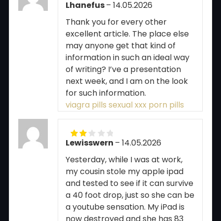
Lhanefus
–
14.05.2026
Rated
1
Thank you for every other
out
of
excellent article. The place else
5
may anyone get that kind of
information in such an ideal way
of writing? I’ve a presentation
next week, and I am on the look
for such information.
viagra pills sexual xxx porn pills
Lewisswern
–
14.05.2026
Rated
2
out
Yesterday, while I was at work,
of 5
my cousin stole my apple ipad
and tested to see if it can survive
a 40 foot drop, just so she can be
a youtube sensation. My iPad is
now destroyed and she has 83