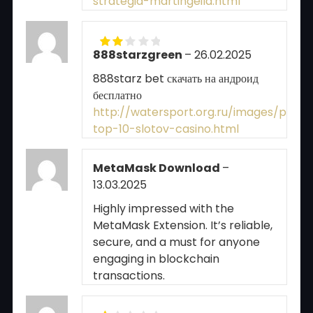
strategia-martingeila.html
888starzgreen
–
26.02.2025
Rated
2
out
888starz bet скачать на андроид
of 5
бесплатно
http://watersport.org.ru/images/pgs/8
top-10-slotov-casino.html
MetaMask Download
–
13.03.2025
Highly impressed with the
MetaMask Extension. It’s reliable,
secure, and a must for anyone
engaging in blockchain
transactions.