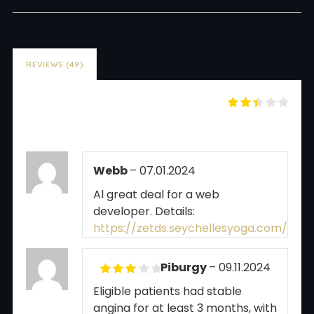
REVIEWS (49)
39
reviews for Clinical
2.44
NutriPeptides Complex
out of
5
Webb
–
07.01.2024
Al great deal for a web
developer. Details:
https://zetds.seychellesyoga.com/va
Piburgy
–
09.11.2024
Rated
3
Eligible patients had stable
out of 5
angina for at least 3 months, with