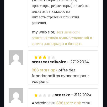
проекторы, рефлекторы) людей на
планете и у каждого из
них есть стратегия принятия
решения.
my web site;
Тест личности
описания типов взаимоотношений и
советы для карьеры и бизнесса
starzcotedivoire
–
27.12.2024
Rated
3
out of 5
888 starz apk
offre des
fonctionnalites avancees pour
vos paris.
starzkz
–
31.12.2024
Rated
Android ?шін
888starz apk
тегін
1