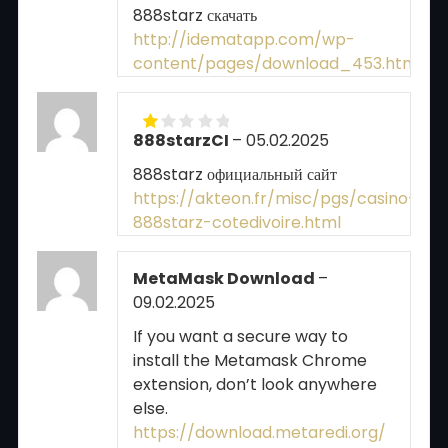
out of 5
888starz скачать
http://idematapp.com/wp-
content/pages/download_453.html
888starzCI
–
05.02.2025
Rated
1
888starz официальный сайт
out
of
https://akteon.fr/misc/pgs/casino-
5
888starz-cotedivoire.html
MetaMask Download
–
09.02.2025
If you want a secure way to
install the Metamask Chrome
extension, don’t look anywhere
else.
https://download.metaredi.org/