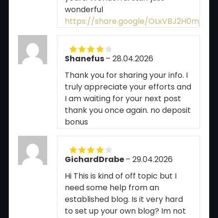
wonderful
https://share.google/OLxVBJ2H0mjEyf
Shanefus
–
28.04.2026
Rated
4
out of 5
Thank you for sharing your info. I
truly appreciate your efforts and
I am waiting for your next post
thank you once again. no deposit
bonus
GichardDrabe
–
29.04.2026
Rated
4
out of 5
Hi This is kind of off topic but I
need some help from an
established blog. Is it very hard
to set up your own blog? Im not