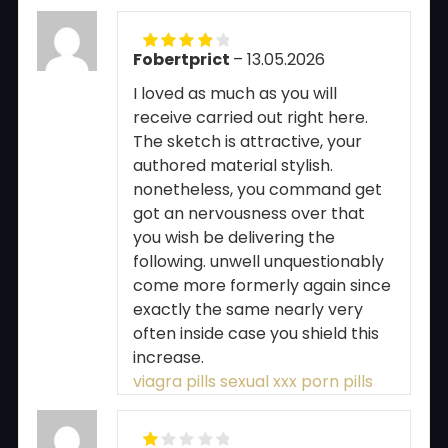
Fobertprict
–
13.05.2026
Rated
4
out of 5
I loved as much as you will
receive carried out right here.
The sketch is attractive, your
authored material stylish.
nonetheless, you command get
got an nervousness over that
you wish be delivering the
following. unwell unquestionably
come more formerly again since
exactly the same nearly very
often inside case you shield this
increase.
viagra pills sexual xxx porn pills