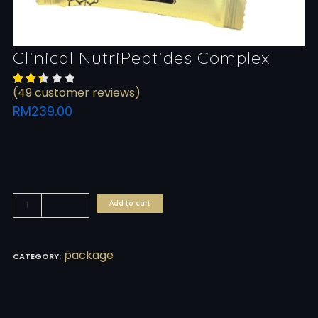
Clinical NutriPeptides Complex
(
49
customer reviews)
Rated
39
2.44
RM
239.00
out of
5
based
on
customer
ratings
Add to cart
package
CATEGORY: