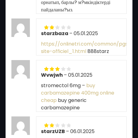
орнатып, барлы? м?мкіндіктерді
out
of
пайдаланы?ыз.
5
starzbaza
–
05.01.2025
Rated
2
out
https://onlinetri.com/common/pgs/88
of 5
site-officiel_1.html
888starz
Wvwjwh
–
05.01.2025
Rated
3
out of 5
stromectol 6mg –
buy
carbamazepine 400mg online
cheap
buy generic
carbamazepine
starzUZB
–
06.01.2025
Rated
2
out