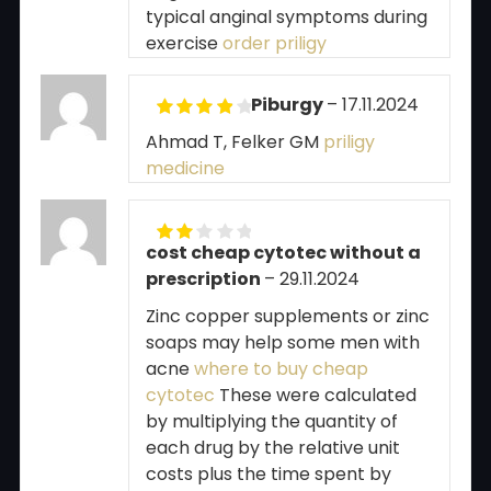
typical anginal symptoms during
exercise
order priligy
Piburgy
–
17.11.2024
Rated
4
Ahmad T, Felker GM
priligy
out of 5
medicine
cost cheap cytotec without a
Rated
prescription
2
out
–
29.11.2024
of 5
Zinc copper supplements or zinc
soaps may help some men with
acne
where to buy cheap
cytotec
These were calculated
by multiplying the quantity of
each drug by the relative unit
costs plus the time spent by