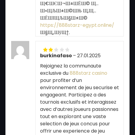
Щ€ШЄШ¬Ш±ШЁШ© Щ…
Ш«ЩЉШ±Ш©ШЊ Щ‚Щ…
ШЁШІЩЉШ§Ш±Ш©
https://888starz-egypt.online/
Ш§Щ„ШўЩ†.
burkinafaso
–
27.01.2025
Rated
2
out
Rejoignez la communaute
of 5
exclusive du
888starz casino
pour profiter d’un
environnement de jeu securise et
engageant. Participez a des
tournois exclusifs et interagissez
avec d’autres joueurs passionnes
tout en explorant une vaste
selection de jeux concus pour
offrir une experience de jeu